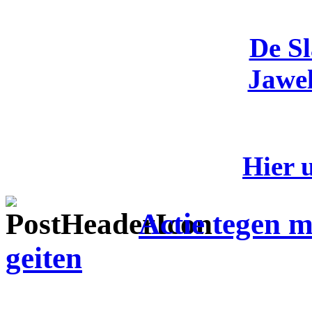
De S
Jawel
Hier 
Actie tegen 
geiten